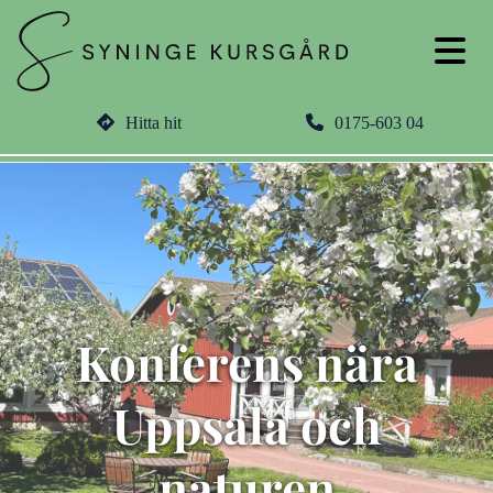
Hitta hit
0175-603 04
Konferens nära
Uppsala och
naturen