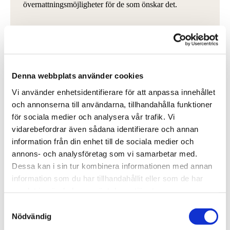
övernattningsmöjligheter för de som önskar det.
Konferensrum nära Uppsala
Alla våra rum är utrustade för att din presentation eller
workshop ska flyta på utan problem. Här får du allt du
behöver för en lyckad Uppsala konferens.
Denna webbplats använder cookies
Vi använder enhetsidentifierare för att anpassa innehållet
PC-kanon
och annonserna till användarna, tillhandahålla funktioner
Whiteboardtavlor
för sociala medier och analysera vår trafik. Vi
vidarebefordrar även sådana identifierare och annan
Block och pennor till konferensdeltagarna.
information från din enhet till de sociala medier och
annons- och analysföretag som vi samarbetar med.
KONTAKTA OSS
Dessa kan i sin tur kombinera informationen med annan
information som du har tillhandahållit eller som de har
samlat in när du har använt deras tjänster.
Samtyckesval
Nödvändig