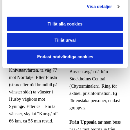
höger mot Syninge. Fortsätt
alternativt buss 647 mot
Visa detaljer
rakt fram (inte Öster
Rimbo och stiger av vid
Syninge). Vid gult tegelhus
Husby vägskäl. Från Husby
(nedlagd affär) ta av till
Tillåt alla cookies
vägskäl är det ca. 1 km till
vänster. Efter tredje huset
Kursgården. Följ skyltning
ser man parkeringen och är
mot Syninge och slutligen
Tillåt urval
framme.
mot kursgård.
Från Uppsala:
E4 mot
Endast nödvändiga cookies
Man kan också boka buss
Stockholm. Sväng av i
via Syninge kursgård.
Knivstaavfarten, ta väg 77
Bussen avgår då från
mot Norrtälje. Efter Finsta
Stockholms Central
(strax efter röd brandbil på
(Cityterminalen). Ring för
vänster sida) ta vänster i
aktuell prisinformation. Ej
Husby vägkors mot
för enstaka personer, endast
Syninge. Efter ca 1 km ta
gruppvis.
vänster, skyltat “Kursgård”.
66 km, ca 55 min restid.
Från Uppsala
tar man buss
nr 677 mot Norrtälje från