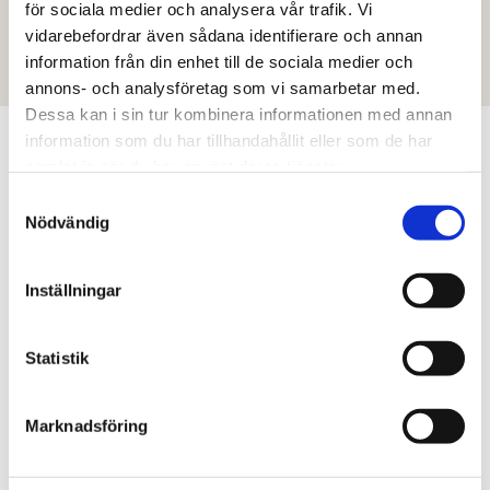
för sociala medier och analysera vår trafik. Vi
vidarebefordrar även sådana identifierare och annan
information från din enhet till de sociala medier och
annons- och analysföretag som vi samarbetar med.
Dessa kan i sin tur kombinera informationen med annan
information som du har tillhandahållit eller som de har
samlat in när du har använt deras tjänster.
Samtyckesval
Hitta till oss
Hitta till oss
Nödvändig
med bil
med
kollektivtrafik
Inställningar
Från Stockholm:
E 18 mot
Norrtälje, vid Rösa
Från Stockholm
går buss
Statistik
trafikplats tar man väg 77
nr 676 från Tekniska
mot Rimbo/Uppsala. Efter
högskolan mot Norrtälje,
ca 1.3 km ta av höger mot
hållplatsen du ska till heter
Marknadsföring
Rimbo, efter Husby-
Rösa trafikplats. Där byter
Sjuhundra kyrka ta av
ni till buss 677 mot Uppsala