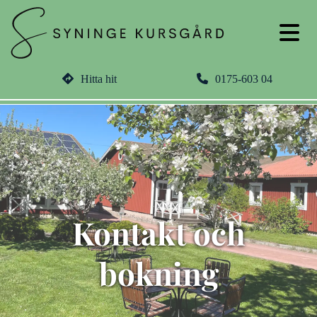
Hitta hit
0175-603 04
Kontakt och
bokning